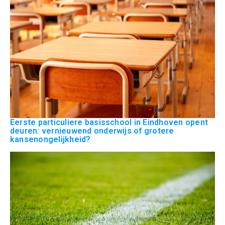
Eerste particuliere basisschool in Eindhoven opent
deuren: vernieuwend onderwijs of grotere
kansenongelijkheid?