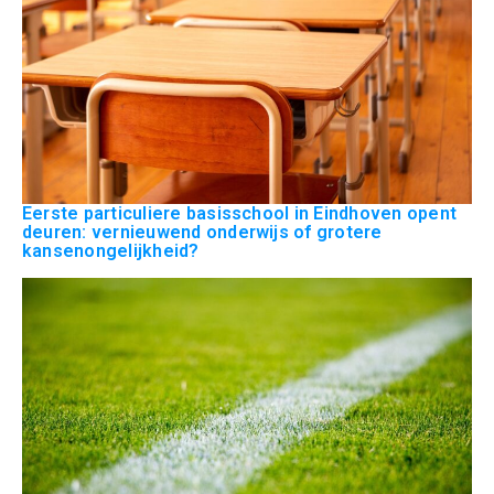
Eerste particuliere basisschool in Eindhoven opent
deuren: vernieuwend onderwijs of grotere
kansenongelijkheid?