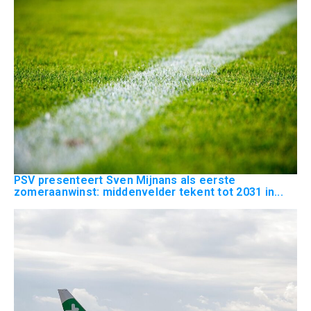
PSV presenteert Sven Mijnans als eerste
zomeraanwinst: middenvelder tekent tot 2031 in...