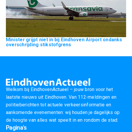
Minister grijpt niet in bij Eindhoven Airport ondanks
overschrijding stikstofgrens
Welkom bij EindhovenActueel – jouw bron voor het
laatste nieuws uit Eindhoven. Van 112-meldingen en
politieberichten tot actuele verkeersinformatie en
aankomende evenementen: wij houden je dagelijks op
de hoogte van alles wat speelt in en rondom de stad.
Pagina's