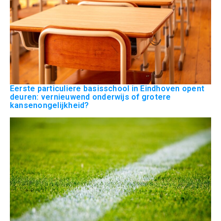
Eerste particuliere basisschool in Eindhoven opent
deuren: vernieuwend onderwijs of grotere
kansenongelijkheid?