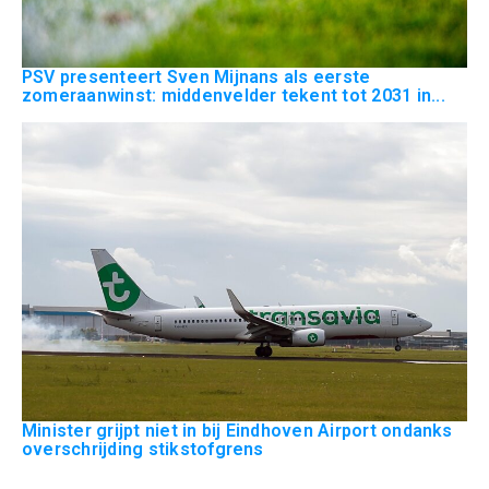
PSV presenteert Sven Mijnans als eerste
zomeraanwinst: middenvelder tekent tot 2031 in...
Minister grijpt niet in bij Eindhoven Airport ondanks
overschrijding stikstofgrens