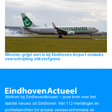
Minister grijpt niet in bij Eindhoven Airport ondanks
overschrijding stikstofgrens
Welkom bij EindhovenActueel – jouw bron voor het
laatste nieuws uit Eindhoven. Van 112-meldingen en
politieberichten tot actuele verkeersinformatie en