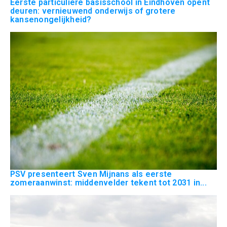
Eerste particuliere basisschool in Eindhoven opent
deuren: vernieuwend onderwijs of grotere
kansenongelijkheid?
PSV presenteert Sven Mijnans als eerste
zomeraanwinst: middenvelder tekent tot 2031 in...