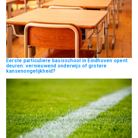
Eerste particuliere basisschool in Eindhoven opent
deuren: vernieuwend onderwijs of grotere
kansenongelijkheid?