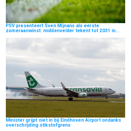
PSV presenteert Sven Mijnans als eerste
zomeraanwinst: middenvelder tekent tot 2031 in...
Minister grijpt niet in bij Eindhoven Airport ondanks
overschrijding stikstofgrens