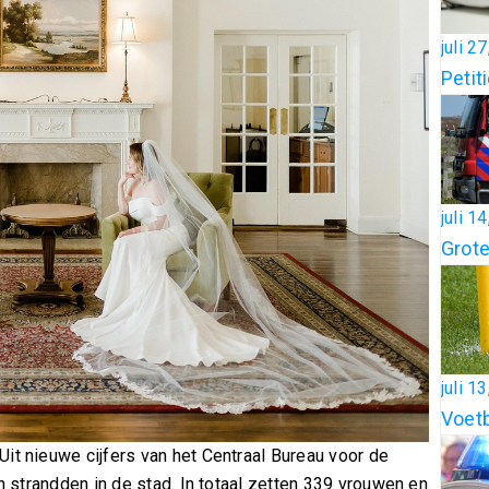
juli 2
Petit
juli 1
Grote
juli 1
Voetb
it nieuwe cijfers van het Centraal Bureau voor de
en strandden in de stad. In totaal zetten 339 vrouwen en