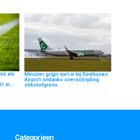
ns als
Minister grijpt niet in bij Eindhoven
Airport ondanks overschrijding
 in...
stikstofgrens
Categorieen