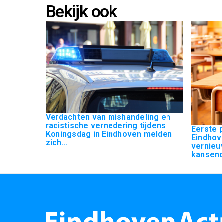
Bekijk ook
Verdachten van mishandeling en
racistische vernedering tijdens
Eerste p
Koningsdag in Eindhoven melden
Eindhov
zich...
vernieu
kanseno