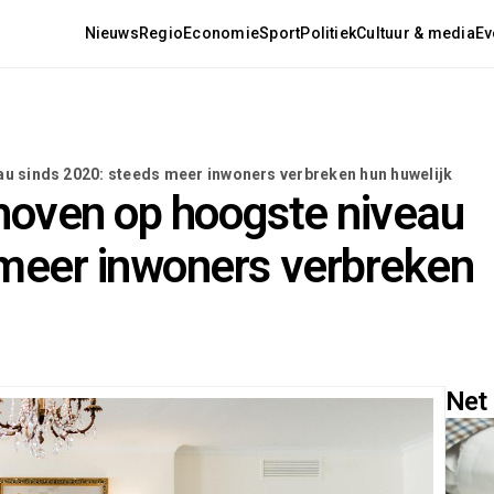
Nieuws
Regio
Economie
Sport
Politiek
Cultuur & media
Ev
au sinds 2020: steeds meer inwoners verbreken hun huwelijk
dhoven op hoogste niveau
 meer inwoners verbreken
Net 