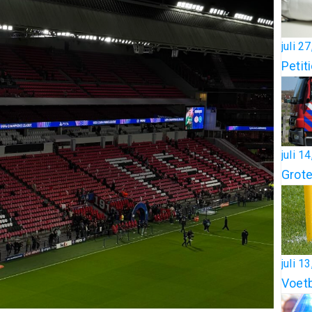
juli 2
Petit
juli 1
Grote
juli 1
Voetb