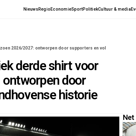
Nieuws
Regio
Economie
Sport
Politiek
Cultuur & media
Ev
izoen 2026/2027: ontworpen door supporters en vol
ek derde shirt voor
 ontworpen door
indhovense historie
Net 