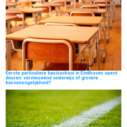
Eerste particuliere basisschool in Eindhoven opent
deuren: vernieuwend onderwijs of grotere
kansenongelijkheid?