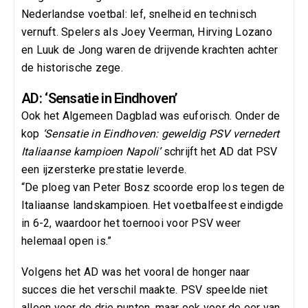
Nederlandse voetbal: lef, snelheid en technisch
vernuft. Spelers als Joey Veerman, Hirving Lozano
en Luuk de Jong waren de drijvende krachten achter
de historische zege.
AD: ‘Sensatie in Eindhoven’
Ook het Algemeen Dagblad was euforisch. Onder de
kop
‘Sensatie in Eindhoven: geweldig PSV vernedert
Italiaanse kampioen Napoli’
schrijft het AD dat PSV
een ijzersterke prestatie leverde.
“De ploeg van Peter Bosz scoorde erop los tegen de
Italiaanse landskampioen. Het voetbalfeest eindigde
in 6-2, waardoor het toernooi voor PSV weer
helemaal open is.”
Volgens het AD was het vooral de honger naar
succes die het verschil maakte. PSV speelde niet
alleen voor de drie punten, maar ook voor de eer van