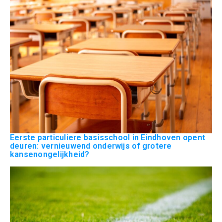
Eerste particuliere basisschool in Eindhoven opent
deuren: vernieuwend onderwijs of grotere
kansenongelijkheid?