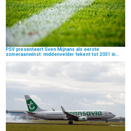
PSV presenteert Sven Mijnans als eerste
zomeraanwinst: middenvelder tekent tot 2031 in...