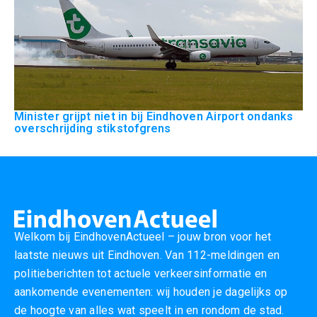
Minister grijpt niet in bij Eindhoven Airport ondanks
overschrijding stikstofgrens
Welkom bij EindhovenActueel – jouw bron voor het
laatste nieuws uit Eindhoven. Van 112-meldingen en
politieberichten tot actuele verkeersinformatie en
aankomende evenementen: wij houden je dagelijks op
de hoogte van alles wat speelt in en rondom de stad.