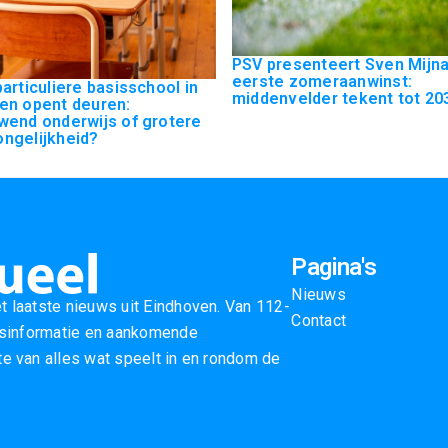
PSV presenteert Sven Mijna
eerste zomeraanwinst:
articuliere basisschool in
middenvelder tekent tot 2031
en opent deuren:
wend onderwijs of grotere
ngelijkheid?
Pagina's
Nieuws
t laatste nieuws uit Eindhoven. Van 112-
Contact
ersinformatie en aankomende
e van alles wat speelt in en rondom de