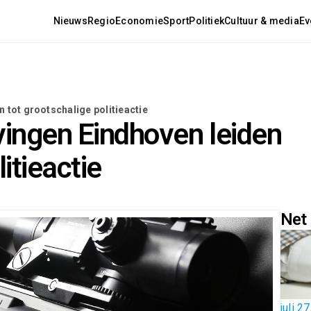
Nieuws
Regio
Economie
Sport
Politiek
Cultuur & media
Ev
tot grootschalige politieactie
ingen Eindhoven leiden
itieactie
Net 
juli 2