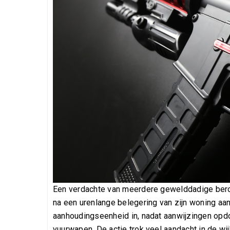
Een verdachte van meerdere gewelddadige bero
na een urenlange belegering van zijn woning aan
aanhoudingseenheid in, nadat aanwijzingen opdo
vuurwapen. De actie trok veel aandacht in de wij