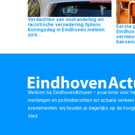
Verdachten van mishandeling en
racistische vernedering tijdens
Eerste p
Koningsdag in Eindhoven melden
Eindhov
zich...
vernieu
kanseno
Welkom bij EindhovenActueel – jouw bron voor he
meldingen en politieberichten tot actuele verke
evenementen: wij houden je dagelijks op de hoogt
stad.