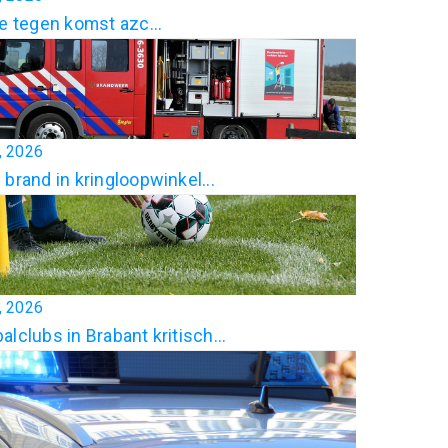
ie tegen komst azc...
4, 2026
 brand in kringloopwinkel...
3, 2026
alclubs in Brabant kritisch...