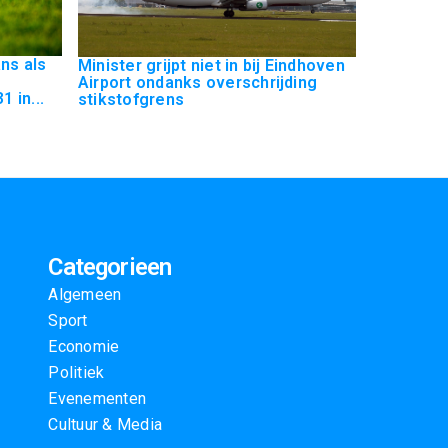
ns als
Minister grijpt niet in bij Eindhoven
Airport ondanks overschrijding
 in...
stikstofgrens
Categorieen
Algemeen
Sport
Economie
Politiek
Evenementen
Cultuur & Media