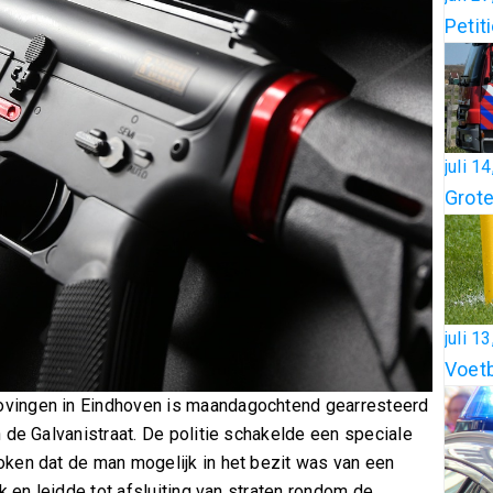
Petit
juli 1
Grote
juli 1
Voetb
vingen in Eindhoven is maandagochtend gearresteerd
 de Galvanistraat. De politie schakelde een speciale
ken dat de man mogelijk in het bezit was van een
k en leidde tot afsluiting van straten rondom de