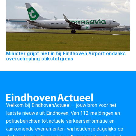
Minister grijpt niet in bij Eindhoven Airport ondanks
overschrijding stikstofgrens
Welkom bij EindhovenActueel – jouw bron voor het
laatste nieuws uit Eindhoven. Van 112-meldingen en
politieberichten tot actuele verkeersinformatie en
aankomende evenementen: wij houden je dagelijks op