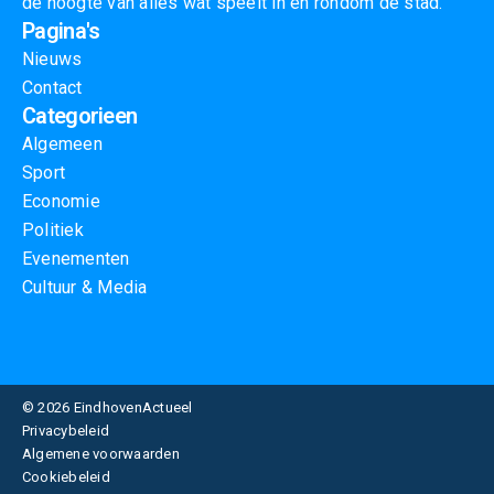
de hoogte van alles wat speelt in en rondom de stad.
Pagina's
Nieuws
Contact
Categorieen
Algemeen
Sport
Economie
Politiek
Evenementen
Cultuur & Media
© 2026 EindhovenActueel
Privacybeleid
Algemene voorwaarden
Cookiebeleid