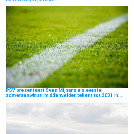
PSV presenteert Sven Mijnans als eerste
zomeraanwinst: middenvelder tekent tot 2031 in...