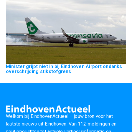
Minister grijpt niet in bij Eindhoven Airport ondanks
overschrijding stikstofgrens
Welkom bij EindhovenActueel – jouw bron voor het
laatste nieuws uit Eindhoven. Van 112-meldingen en
politieberichten tot actuele verkeersinformatie en