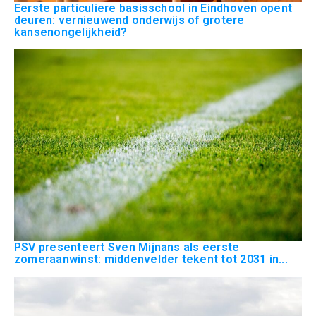
Eerste particuliere basisschool in Eindhoven opent
deuren: vernieuwend onderwijs of grotere
kansenongelijkheid?
PSV presenteert Sven Mijnans als eerste
zomeraanwinst: middenvelder tekent tot 2031 in...