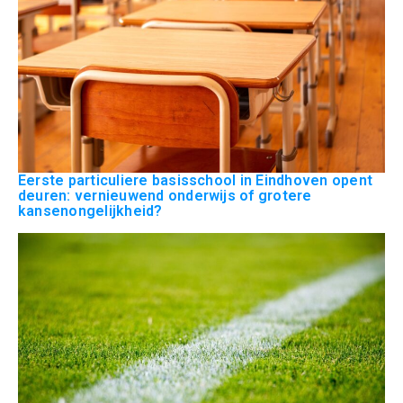
Eerste particuliere basisschool in Eindhoven opent
deuren: vernieuwend onderwijs of grotere
kansenongelijkheid?